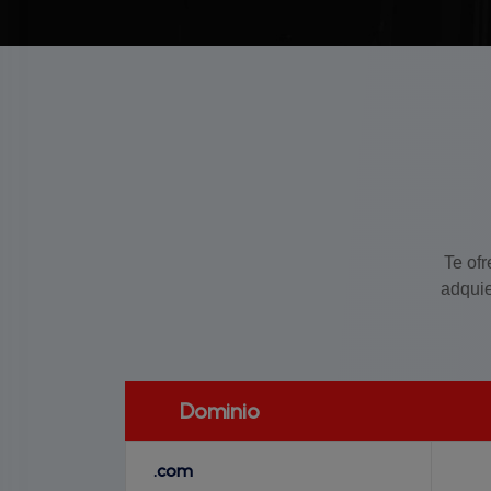
Te of
adquie
Dominio
.com