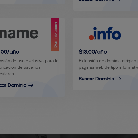
Dominio .name
.00/año
$13.00/año
nsión de uso exclusivo para la
Extensión de dominio dirigido
tificación de usuarios
páginas web de tipo informati
iculares
Buscar Dominio
car Dominio