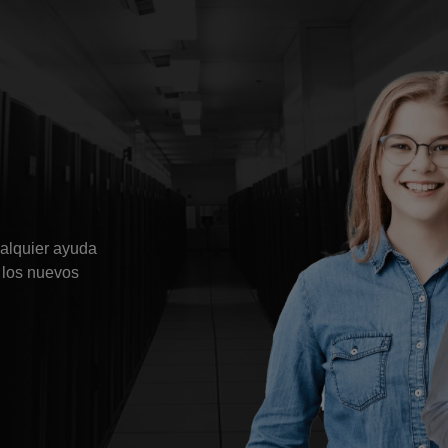
ualquier ayuda
 los nuevos