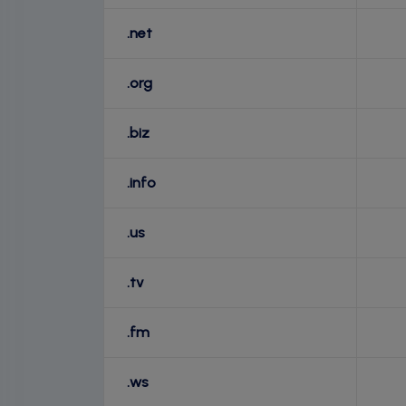
.net
.org
.biz
.info
.us
.tv
.fm
.ws