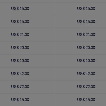
US$ 15.00
US$ 15.00
US$ 15.00
US$ 15.00
US$ 21.00
US$ 21.00
US$ 20.00
US$ 20.00
US$ 10.00
US$ 10.00
US$ 42.00
US$ 42.00
US$ 72.00
US$ 72.00
US$ 15.00
US$ 15.00