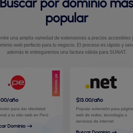
Buscar por dominio má
popular
entre una amplia variedad de extensiones a precios accesibles 
ominio web perfecto para tu negocio. El proceso es rápido y senc
además te entregaremos una factura válida para SUNAT.
Dominio .pe
.00/año
$13.00/año
nsión para dar identidad
Popular extensión para págin
onal a tu sitio web en Perú
web de redes, tecnología o
servicios de internet
car Dominio
Buscar Dominio