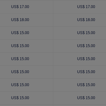
US$ 17.00
US$ 17.00
US$ 18.00
US$ 18.00
US$ 15.00
US$ 15.00
US$ 15.00
US$ 15.00
US$ 15.00
US$ 15.00
US$ 15.00
US$ 15.00
US$ 15.00
US$ 15.00
US$ 15.00
US$ 15.00