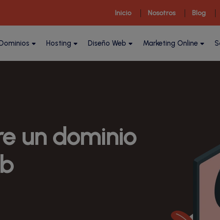
Inicio
Nosotros
Blog
Dominios
Hosting
Diseño Web
Marketing Online
S
re un dominio
eb